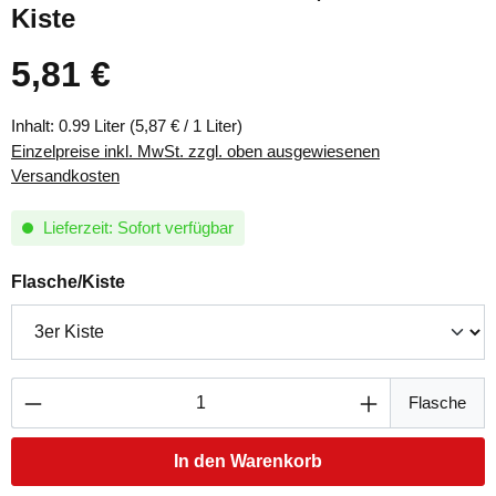
Kiste
5,81 €
Regulärer Preis:
Inhalt:
0.99 Liter
(5,87 € / 1 Liter)
Einzelpreise inkl. MwSt. zzgl. oben ausgewiesenen
Versandkosten
Lieferzeit: Sofort verfügbar
auswählen
Flasche/Kiste
Produkt Anzahl: Gib den gewünschten Wert ei
Flasche
In den Warenkorb