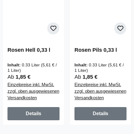
Rosen Hell 0,33 l
Rosen Pils 0,33 l
Inhalt:
0.33 Liter
(5,61 € /
Inhalt:
0.33 Liter
(5,61 € /
1 Liter)
1 Liter)
Regulärer Preis:
Regulärer Preis:
Ab
1,85 €
Ab
1,85 €
Einzelpreise inkl. MwSt.
Einzelpreise inkl. MwSt.
zzgl. oben ausgewiesenen
zzgl. oben ausgewiesenen
Versandkosten
Versandkosten
Details
Details