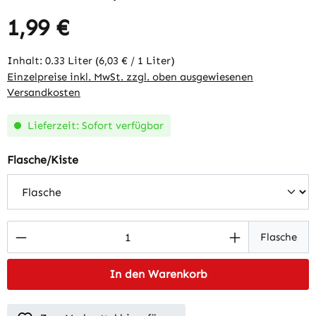
1,99 €
Regulärer Preis:
Inhalt:
0.33 Liter
(6,03 € / 1 Liter)
Einzelpreise inkl. MwSt. zzgl. oben ausgewiesenen
Versandkosten
Lieferzeit: Sofort verfügbar
auswählen
Flasche/Kiste
Produkt Anzahl: Gib den gewünschten Wert 
Flasche
In den Warenkorb