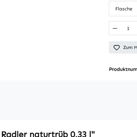
Produkt
Zum M
Produktnu
adler naturtrüb 0,33 l"