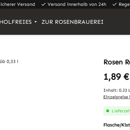
sicherer Versand
Versand innerhalb von 24h
Rege
HOLFREIES
ZUR ROSENBRAUEREI
Rosen Ra
1,89 €
Regulärer Pr
Inhalt:
0.33 
Einzelpreise
Lieferzei
Flasche/Kis