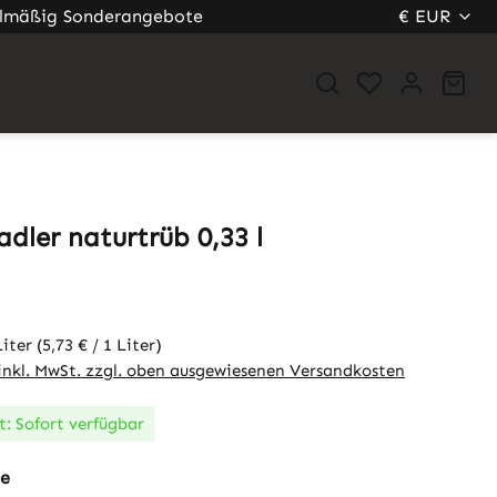
lmäßig Sonderangebote
€
EUR
War
dler naturtrüb 0,33 l
eis:
Liter
(5,73 € / 1 Liter)
 inkl. MwSt. zzgl. oben ausgewiesenen Versandkosten
t: Sofort verfügbar
auswählen
te