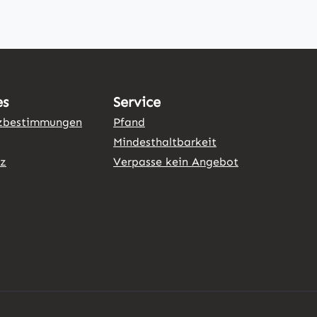
es
Service
zbestimmungen
Pfand
Mindesthaltbarkeit
tz
Verpasse kein Angebot
ner Link)
externer Link)