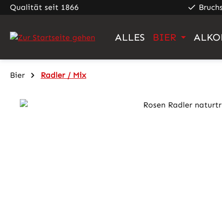
Qualität seit 1866
Bruch
m Hauptinhalt springen
Zur Suche springen
Zur Hauptnavigation springen
ALLES
BIER
ALKO
Bier
Radler / Mix
Bildergalerie überspringen