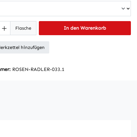
 Anzahl: Gib den gewünschten Wert ein 
In den Warenkorb
Flasche
erkzettel hinzufügen
mmer:
ROSEN-RADLER-033.1